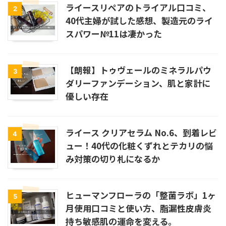
ライースリペアのトライアル口コミ、
2
40代主婦が試した感想、製造元のライ
スパワー№11は凄かった
【朗報】トゥヴェールのミネラルパウ
3
ダリーファンデーション、肌と家計に
優しい存在
ライース クリアセラム No.6、到着レビ
4
ュー！40代の化粧くずれとテカリの悩
み対策の切り札になるか
ヒューマンフローラの「整菌ラボ」1ヶ
5
月使用口コミと使い方、脂漏性皮膚炎
持ち敏感肌の運命を変える。