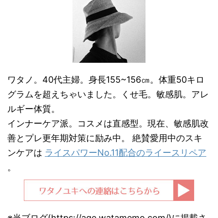
ワタノ。40代主婦。身長155~156㎝。体重50キロ
グラムを超えちゃいました。くせ毛。敏感肌。アレ
ルギー体質。
インナーケア派。コスメは直感型。現在、敏感肌改
善とプレ更年期対策に励み中。 絶賛愛用中のスキ
ンケアは
ライスパワーNo.11配合のライースリペア
。
※当ブログ(https://age.watamemo.com/)に掲載さ