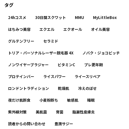
タグ
24hコスメ
30日間スクワット
MMU
MyLittleBox
はちみつ美容
エクエル
エクオール
オイル美容
グルテンフリー
セラミド
トリア・パーソナルレーザー脱毛器 4X
ノバク・ジョコビッチ
ノンワイヤーブラジャー
ビタミンC
プレ更年期
プロテインバー
ライスパワー
ライースリペア
ロンドントラディション
乾燥肌
冷えのぼせ
夜だけ肌断食
小麦粉断ち
敏感肌
睡眠
紫外線対策
美肌菌
育菌
脂漏性皮膚炎
読者からの問い合わせ
豊潤サジー