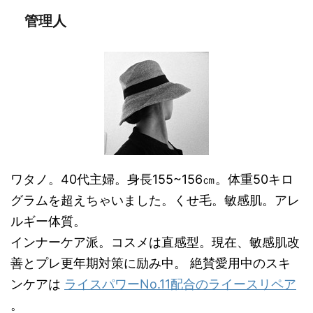
管理人
ワタノ。40代主婦。身長155~156㎝。体重50キロ
グラムを超えちゃいました。くせ毛。敏感肌。アレ
ルギー体質。
インナーケア派。コスメは直感型。現在、敏感肌改
善とプレ更年期対策に励み中。 絶賛愛用中のスキ
ンケアは
ライスパワーNo.11配合のライースリペア
。