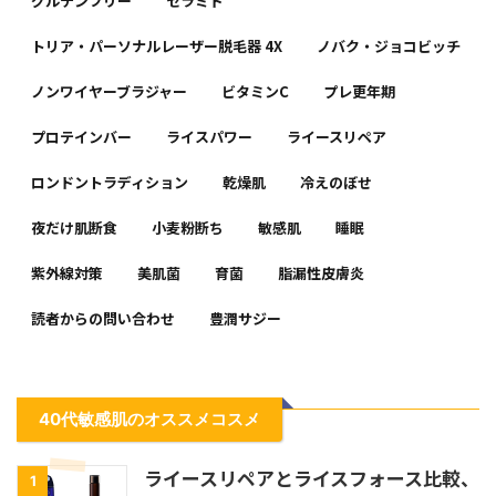
グルテンフリー
セラミド
トリア・パーソナルレーザー脱毛器 4X
ノバク・ジョコビッチ
ノンワイヤーブラジャー
ビタミンC
プレ更年期
プロテインバー
ライスパワー
ライースリペア
ロンドントラディション
乾燥肌
冷えのぼせ
夜だけ肌断食
小麦粉断ち
敏感肌
睡眠
紫外線対策
美肌菌
育菌
脂漏性皮膚炎
読者からの問い合わせ
豊潤サジー
40代敏感肌のオススメコスメ
ライースリペアとライスフォース比較、
1