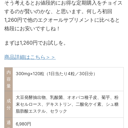
そう考えるとお値段的にお得な定期購入をチョイス
するのが賢いのかな、と思います。何しろ初回
1,260円で他のエクオールサプリメントに比べると
格段にお安いですしね！
まずは1,260円でお試しを。
商品詳細はこちら＞＞
内
300mg×120粒（1日当たり4粒／30日分）
容
量
大豆発酵抽出物、乳酸菌、オオバコ種子皮、菊芋、粉
成
末セルロース、デキストリン、二酸化ケイ素、シュ糖
分
脂肪酸エステル、セラック
通
6,980円