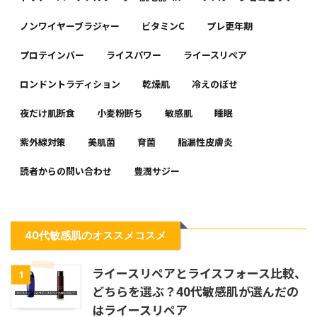
ノンワイヤーブラジャー
ビタミンC
プレ更年期
プロテインバー
ライスパワー
ライースリペア
ロンドントラディション
乾燥肌
冷えのぼせ
夜だけ肌断食
小麦粉断ち
敏感肌
睡眠
紫外線対策
美肌菌
育菌
脂漏性皮膚炎
読者からの問い合わせ
豊潤サジー
40代敏感肌のオススメコスメ
ライースリペアとライスフォース比較、
1
どちらを選ぶ？40代敏感肌が選んだの
はライースリペア