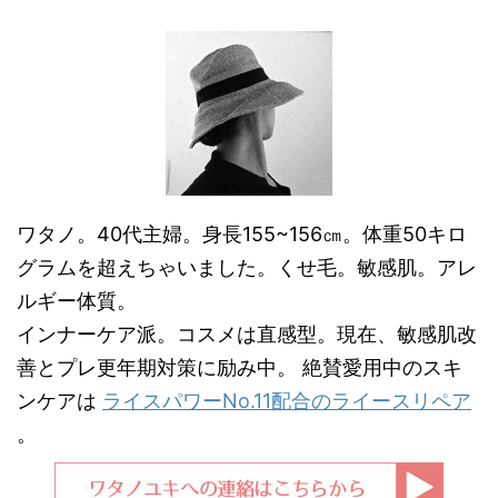
ワタノ。40代主婦。身長155~156㎝。体重50キロ
グラムを超えちゃいました。くせ毛。敏感肌。アレ
ルギー体質。
インナーケア派。コスメは直感型。現在、敏感肌改
善とプレ更年期対策に励み中。 絶賛愛用中のスキ
ンケアは
ライスパワーNo.11配合のライースリペア
。