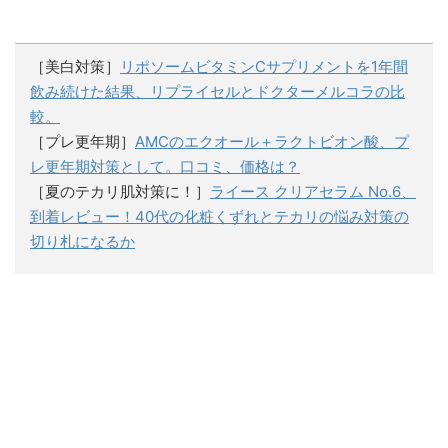
［美白対策］
リポソームビタミンCサプリメントを1年間
飲み続けた結果、リプライセルとドクターメルコラの比
較。
［プレ更年期］
AMCのエクオール＋ラクトビオン酸、プ
レ更年期対策として。口コミ、価格は？
［夏のテカリ肌対策に！］
ライース クリアセラム No.6、
到着レビュー！40代の化粧くずれとテカリの悩み対策の
切り札になるか