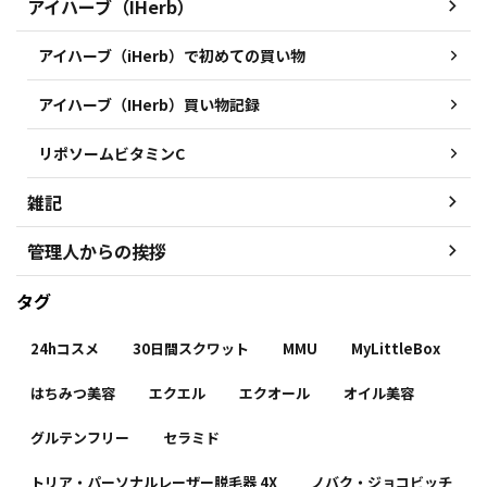
アイハーブ（IHerb）
アイハーブ（iHerb）で初めての買い物
アイハーブ（IHerb）買い物記録
リポソームビタミンC
雑記
管理人からの挨拶
タグ
24hコスメ
30日間スクワット
MMU
MyLittleBox
はちみつ美容
エクエル
エクオール
オイル美容
グルテンフリー
セラミド
トリア・パーソナルレーザー脱毛器 4X
ノバク・ジョコビッチ