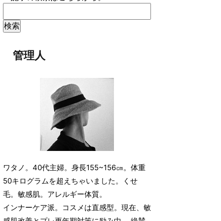
管理人
ワタノ。40代主婦。身長155~156㎝。体重
50キログラムを超えちゃいました。くせ
毛。敏感肌。アレルギー体質。
インナーケア派。コスメは直感型。現在、敏
感肌改善とプレ更年期対策に励み中。 絶賛