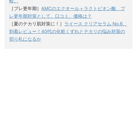
較。
［プレ更年期］
AMCのエクオール＋ラクトビオン酸、プ
レ更年期対策として。口コミ、価格は？
［夏のテカリ肌対策に！］
ライース クリアセラム No.6、
到着レビュー！40代の化粧くずれとテカリの悩み対策の
切り札になるか