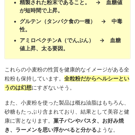
精製された粉末であること。 → 血糖値
が短時間で上昇。
グルテン（タンパク食の一種） → 中毒
性。
アミロペクチンA（でんぷん） → 血糖
値上昇、太る要因。
これらの小麦粉の性質を健康的なイメージがある全
粒粉も保持しています。
全粒粉だからヘルシーとい
うのは幻想
にすぎないそう。
また、小麦粉を使った製品は概ね油脂はもちろん、
砂糖もたっぷり含まれており、結果として美容と健
康に害となります。
菓子パンやパスタ、お好み焼
き、ラーメンを思い浮かべると分かる
ような。