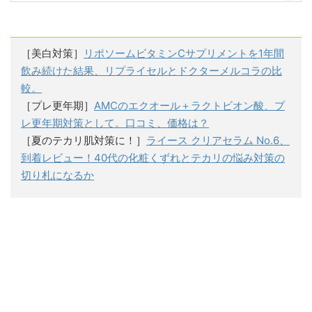
［美白対策］
リポソームビタミンCサプリメントを1年間
飲み続けた結果、リプライセルとドクターメルコラの比
較。
［プレ更年期］
AMCのエクオール＋ラクトビオン酸、プ
レ更年期対策として。口コミ、価格は？
［夏のテカリ肌対策に！］
ライース クリアセラム No.6、
到着レビュー！40代の化粧くずれとテカリの悩み対策の
切り札になるか