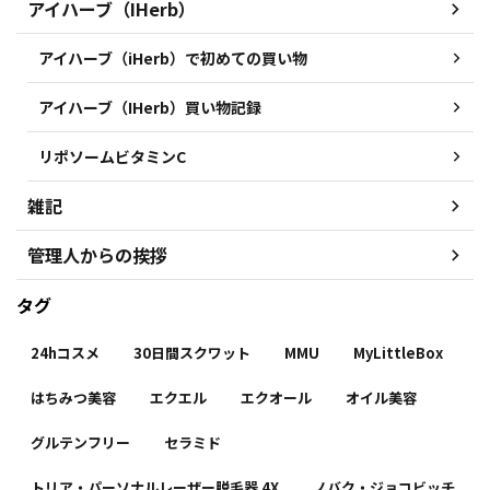
アイハーブ（IHerb）
アイハーブ（iHerb）で初めての買い物
アイハーブ（IHerb）買い物記録
リポソームビタミンC
雑記
管理人からの挨拶
タグ
24hコスメ
30日間スクワット
MMU
MyLittleBox
はちみつ美容
エクエル
エクオール
オイル美容
グルテンフリー
セラミド
トリア・パーソナルレーザー脱毛器 4X
ノバク・ジョコビッチ