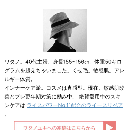
ワタノ。40代主婦。身長155~156㎝。体重50キロ
グラムを超えちゃいました。くせ毛。敏感肌。アレ
ルギー体質。
インナーケア派。コスメは直感型。現在、敏感肌改
善とプレ更年期対策に励み中。 絶賛愛用中のスキ
ンケアは
ライスパワーNo.11配合のライースリペア
。