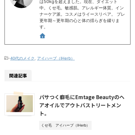
は50kgを超えました。現在、ダイエット
中。くせ毛。敏感肌。アレルギー体質。イン
ナーケア派。コスメはライースリペア。 プレ
更年期～更年期の心と体の揺らぎを綴りま
す。
-
40代のメイク
,
アイハーブ（IHerb）
関連記事
パサつく癖毛にEmtage Beautyのヘ
アオイルでアウトバストリートメン
ト。
くせ毛
アイハーブ（IHerb）