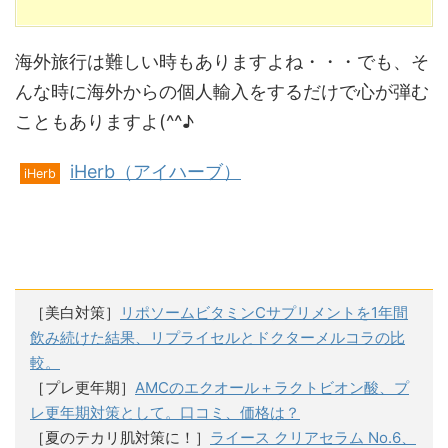
海外旅行は難しい時もありますよね・・・でも、そ
んな時に海外からの個人輸入をするだけで心が弾む
こともありますよ(^^♪
iHerb（アイハーブ）
iHerb
［美白対策］
リポソームビタミンCサプリメントを1年間
飲み続けた結果、リプライセルとドクターメルコラの比
較。
［プレ更年期］
AMCのエクオール＋ラクトビオン酸、プ
レ更年期対策として。口コミ、価格は？
［夏のテカリ肌対策に！］
ライース クリアセラム No.6、