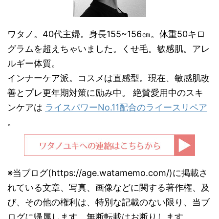
ワタノ。40代主婦。身長155~156㎝。体重50キロ
グラムを超えちゃいました。くせ毛。敏感肌。アレ
ルギー体質。
インナーケア派。コスメは直感型。現在、敏感肌改
善とプレ更年期対策に励み中。 絶賛愛用中のスキ
ンケアは
ライスパワーNo.11配合のライースリペア
。
※当ブログ(https://age.watamemo.com/)に掲載さ
れている文章、写真、画像などに関する著作権、及
び、その他の権利は、特別な記載のない限り、当ブ
ログに帰属します。無断転載はお断りします。