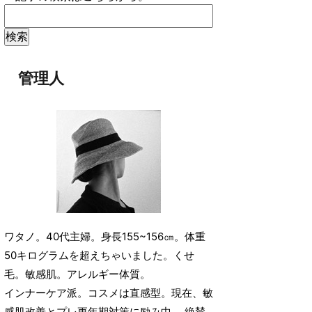
管理人
ワタノ。40代主婦。身長155~156㎝。体重
50キログラムを超えちゃいました。くせ
毛。敏感肌。アレルギー体質。
インナーケア派。コスメは直感型。現在、敏
感肌改善とプレ更年期対策に励み中。 絶賛