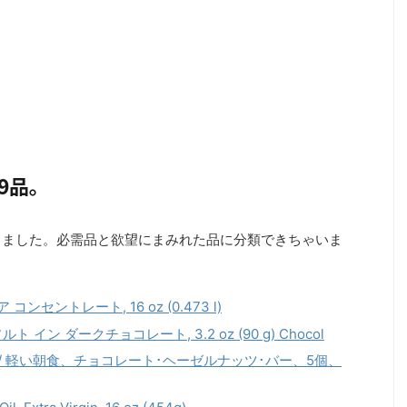
9品。
購入しました。必需品と欲望にまみれた品に分類できちゃいま
リア コンセントレート, 16 oz (0.473 l)
ルト イン ダークチョコレート, 3.2 oz (90 g) Chocol
軽食 / 軽い朝食、チョコレート･ヘーゼルナッツ･バー、5個、