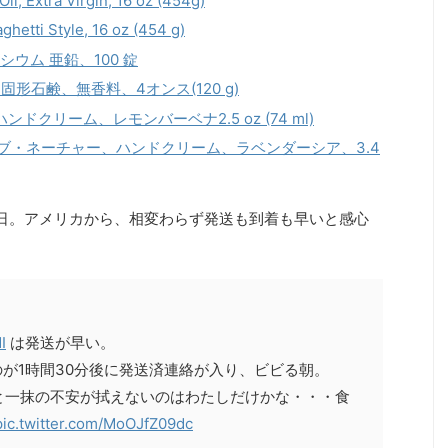
il, Extra Virgin, 16 oz (454g)
ghetti Style, 16 oz (454 g)
ネシウム 亜鉛、100 錠
バター固形石鹸、無香料、4オンス(120 g)
ターハンドクリーム、レモンバーベナ2.5 oz (74 ml)
フォース・オブ・ネーチャー、ハンドクリーム、ラベンダーシア、3.4
30日。アメリカから、相変わらず発送も到着も早いと感心
I
は発送が早い。
のが1時間30分後に発送済連絡が入り、ビビる朝。
と一抹の不安が拭えないのはわたしだけかな・・・食
pic.twitter.com/MoOJfZ09dc