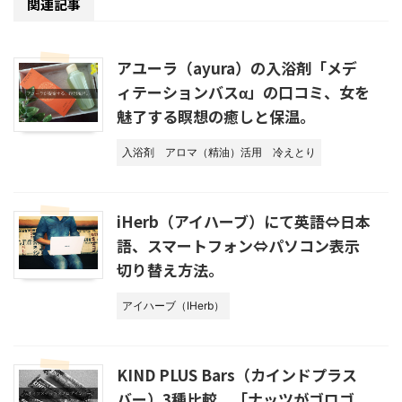
関連記事
アユーラ（ayura）の入浴剤「メデ
ィテーションバスα」の口コミ、女を
魅了する瞑想の癒しと保温。
入浴剤
アロマ（精油）活用
冷えとり
iHerb（アイハーブ）にて英語⇔日本
語、スマートフォン⇔パソコン表示
切り替え方法。
アイハーブ（IHerb）
KIND PLUS Bars（カインドプラス
バー）3種比較、「ナッツがゴロゴ