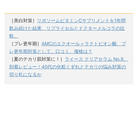
［美白対策］
リポソームビタミンCサプリメントを1年間
飲み続けた結果、リプライセルとドクターメルコラの比
較。
［プレ更年期］
AMCのエクオール＋ラクトビオン酸、プ
レ更年期対策として。口コミ、価格は？
［夏のテカリ肌対策に！］
ライース クリアセラム No.6、
到着レビュー！40代の化粧くずれとテカリの悩み対策の
切り札になるか