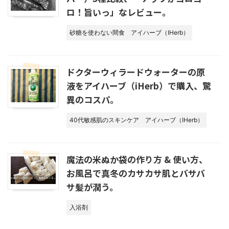
ロ！旨いっ」なレビュー。
砂糖を使わない間食
アイハーブ（IHerb）
ドクターウィラードウォーターの原
液をアイハーブ（iHerb）で購入、驚
異のコスパ。
40代敏感肌のスキンケア
アイハーブ（IHerb）
魔法の米ぬか袋の作り方 & 使い方、
お風呂で真冬のカサカサ肌とバサバ
サ髪が潤う。
入浴剤