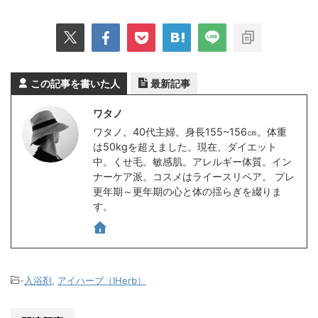
この記事を書いた人
最新記事
ワタノ
ワタノ。40代主婦。身長155~156㎝。体重
は50kgを超えました。現在、ダイエット
中。くせ毛。敏感肌。アレルギー体質。イン
ナーケア派。コスメはライースリペア。 プレ
更年期～更年期の心と体の揺らぎを綴りま
す。
-
入浴剤
,
アイハーブ（IHerb）