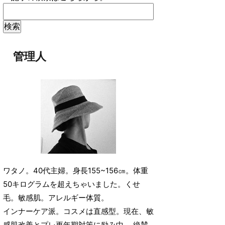
管理人
ワタノ。40代主婦。身長155~156㎝。体重
50キログラムを超えちゃいました。くせ
毛。敏感肌。アレルギー体質。
インナーケア派。コスメは直感型。現在、敏
感肌改善とプレ更年期対策に励み中。 絶賛