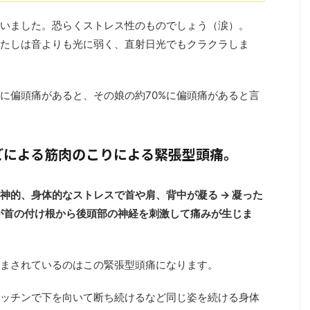
いました。恐らくストレス性のものでしょう（涙）。
たしは音よりも光に弱く、直射日光でもクラクラしま
に偏頭痛があると、その娘の約70%に偏頭痛があると言
どによる筋肉のこりによる緊張型頭痛。
神的、身体的なストレスで首や肩、背中が凝る → 凝った
質が首の付け根から後頭部の神経を刺激して痛みが生じま
まされているのはこの緊張型頭痛になります。
ッチンで下を向いて断ち続けるなど同じ姿を続ける身体