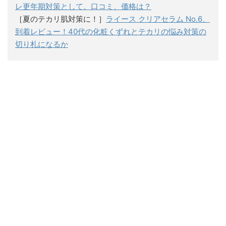
レ更年期対策として。口コミ、価格は？
［夏のテカリ肌対策に！］
ライース クリアセラム No.6、
到着レビュー！40代の化粧くずれとテカリの悩み対策の
切り札になるか