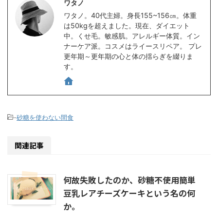
ワタノ
ワタノ。40代主婦。身長155~156㎝。体重
は50kgを超えました。現在、ダイエット
中。くせ毛。敏感肌。アレルギー体質。イン
ナーケア派。コスメはライースリペア。 プレ
更年期～更年期の心と体の揺らぎを綴りま
す。
-
砂糖を使わない間食
関連記事
何故失敗したのか、砂糖不使用簡単
豆乳レアチーズケーキという名の何
か。