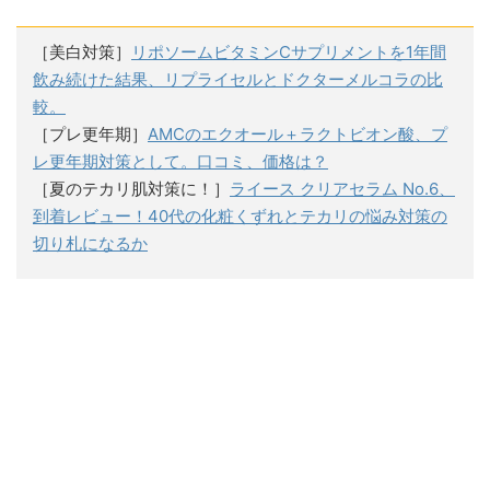
［美白対策］
リポソームビタミンCサプリメントを1年間
飲み続けた結果、リプライセルとドクターメルコラの比
較。
［プレ更年期］
AMCのエクオール＋ラクトビオン酸、プ
レ更年期対策として。口コミ、価格は？
［夏のテカリ肌対策に！］
ライース クリアセラム No.6、
到着レビュー！40代の化粧くずれとテカリの悩み対策の
切り札になるか