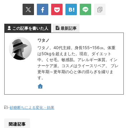
この記事を書いた人
最新記事
ワタノ
ワタノ。40代主婦。身長155~156㎝。体重
は50kgを超えました。現在、ダイエット
中。くせ毛。敏感肌。アレルギー体質。イン
ナーケア派。コスメはライースリペア。 プレ
更年期～更年期の心と体の揺らぎを綴りま
す。
-
砂糖断ちによる変化・効果
関連記事