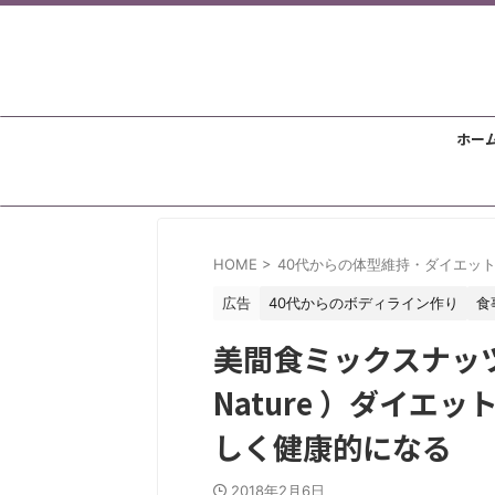
ホー
HOME
>
40代からの体型維持・ダイエッ
広告
40代からのボディライン作り
食
美間食ミックスナッツ
Nature ）ダイ
しく健康的になる
2018年2月6日