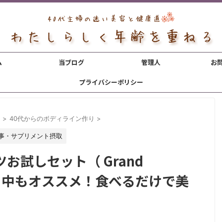
ム
当ブログ
管理人
お
プライバシーポリシー
ト
>
40代からのボディライン作り
>
事・サプリメント摂取
お試しセット（ Grand
エット中もオススメ！食べるだけで美