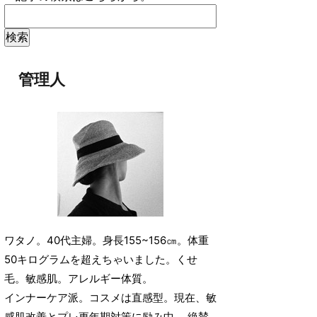
管理人
ワタノ。40代主婦。身長155~156㎝。体重
50キログラムを超えちゃいました。くせ
毛。敏感肌。アレルギー体質。
インナーケア派。コスメは直感型。現在、敏
感肌改善とプレ更年期対策に励み中。 絶賛