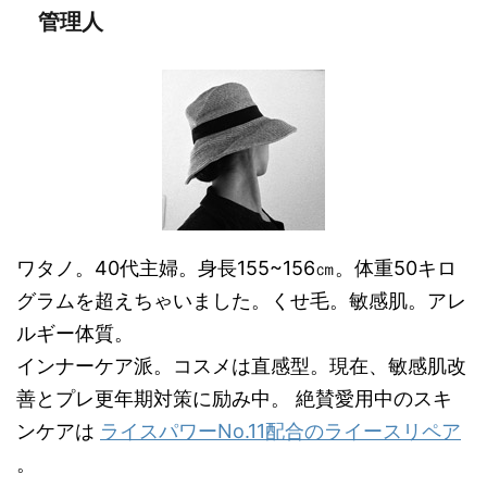
管理人
ワタノ。40代主婦。身長155~156㎝。体重50キロ
グラムを超えちゃいました。くせ毛。敏感肌。アレ
ルギー体質。
インナーケア派。コスメは直感型。現在、敏感肌改
善とプレ更年期対策に励み中。 絶賛愛用中のスキ
ンケアは
ライスパワーNo.11配合のライースリペア
。