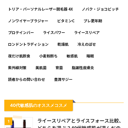
トリア・パーソナルレーザー脱毛器 4X
ノバク・ジョコビッチ
ノンワイヤーブラジャー
ビタミンC
プレ更年期
プロテインバー
ライスパワー
ライースリペア
ロンドントラディション
乾燥肌
冷えのぼせ
夜だけ肌断食
小麦粉断ち
敏感肌
睡眠
紫外線対策
美肌菌
育菌
脂漏性皮膚炎
読者からの問い合わせ
豊潤サジー
40代敏感肌のオススメコスメ
ライースリペアとライスフォース比較、
1
どちらを選ぶ？40代敏感肌が選んだの