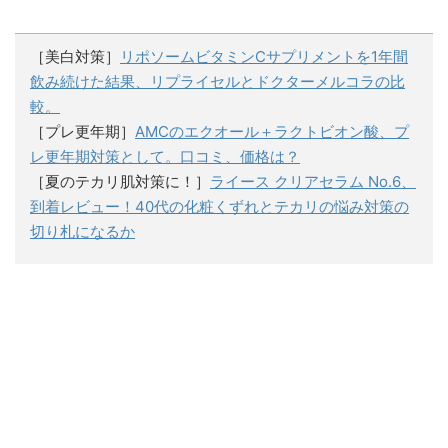
［美白対策］
リポソームビタミンCサプリメントを1年間
飲み続けた結果、リプライセルとドクターメルコラの比
較。
［プレ更年期］
AMCのエクオール＋ラクトビオン酸、プ
レ更年期対策として。口コミ、価格は？
［夏のテカリ肌対策に！］
ライース クリアセラム No.6、
到着レビュー！40代の化粧くずれとテカリの悩み対策の
切り札になるか