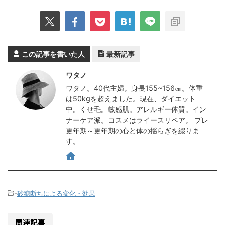
この記事を書いた人
最新記事
ワタノ
ワタノ。40代主婦。身長155~156㎝。体重
は50kgを超えました。現在、ダイエット
中。くせ毛。敏感肌。アレルギー体質。イン
ナーケア派。コスメはライースリペア。 プレ
更年期～更年期の心と体の揺らぎを綴りま
す。
-
砂糖断ちによる変化・効果
関連記事