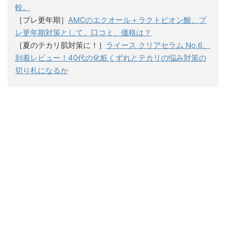
較。
［プレ更年期］
AMCのエクオール＋ラクトビオン酸、プ
レ更年期対策として。口コミ、価格は？
［夏のテカリ肌対策に！］
ライース クリアセラム No.6、
到着レビュー！40代の化粧くずれとテカリの悩み対策の
切り札になるか