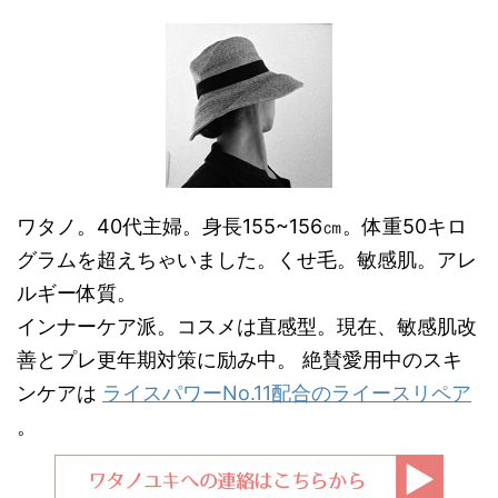
ワタノ。40代主婦。身長155~156㎝。体重50キロ
グラムを超えちゃいました。くせ毛。敏感肌。アレ
ルギー体質。
インナーケア派。コスメは直感型。現在、敏感肌改
善とプレ更年期対策に励み中。 絶賛愛用中のスキ
ンケアは
ライスパワーNo.11配合のライースリペア
。