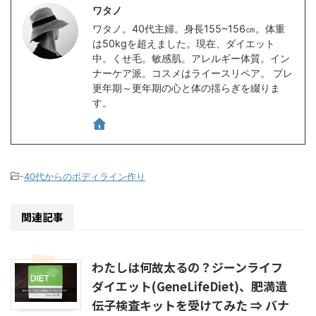
ワタノ
ワタノ。40代主婦。身長155~156㎝。体重
は50kgを超えました。現在、ダイエット
中。くせ毛。敏感肌。アレルギー体質。イン
ナーケア派。コスメはライースリペア。 プレ
更年期～更年期の心と体の揺らぎを綴りま
す。
-
40代からのボディライン作り
関連記事
わたしは何故太るの？ジーンライフ
ダイエット(GeneLifeDiet)、肥満遺
伝子検査キットを受けてみた ⇒ バナ