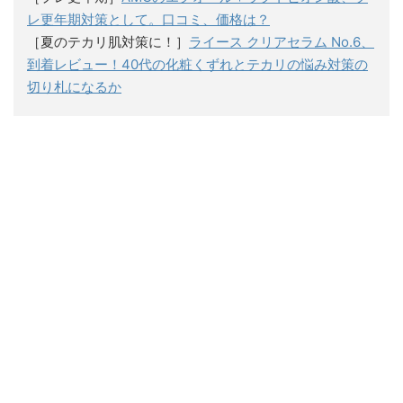
レ更年期対策として。口コミ、価格は？
［夏のテカリ肌対策に！］
ライース クリアセラム No.6、
到着レビュー！40代の化粧くずれとテカリの悩み対策の
切り札になるか